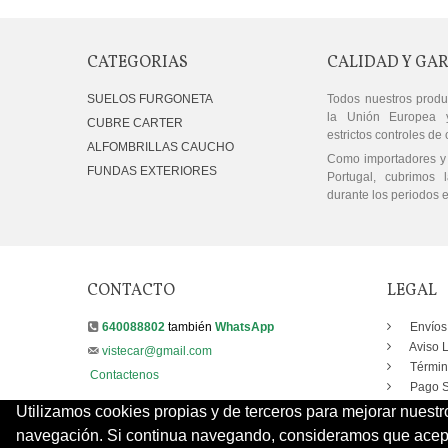
CATEGORIAS
CALIDAD Y GA
SUELOS FURGONETA
Todos nuestros produ
la Unión Europea 
CUBRE CARTER
estrictos controles de 
ALFOMBRILLAS CAUCHO
Como importadores y 
FUNDAS EXTERIORES
Portugal, cubrimos l
durante los periodos e
CONTACTO
LEGAL
640088802
también
WhatsApp
Envíos
Aviso 
vistecar@gmail.com
Términ
Contactenos
Pago S
Utilizamos cookies propias y de terceros para mejorar nuestr
navegación. Si continua navegando, consideramos que acepta