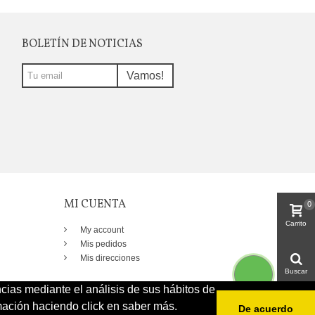
BOLETÍN DE NOTICIAS
Vamos!
MI CUENTA
0
Carrito
My account
Mis pedidos
Mis direcciones
Buscar
ncias mediante el análisis de sus hábitos de
ación haciendo click en saber más.
De acuerdo