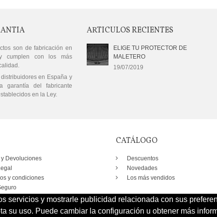
RANTIA
ARTICULOS RECIENTES
ctos son de fabricación en
ELIGE TU PROTECTOR DE
y cumplen con los más
MALETERO
calidad.
19/07/2019
distribuidores en España y
a garantía del fabricante
stablecidos en la Ley.
CATÁLOGO
 y Devoluciones
Descuentos
Legal
Novedades
os y condiciones
Los más vendidos
eguro
os servicios y mostrarle publicidad relacionada con sus prefere
 su uso. Puede cambiar la configuración u obtener más inform