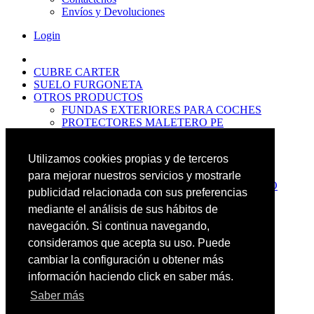
Envíos y Devoluciones
Login
CUBRE CARTER
SUELO FURGONETA
OTROS PRODUCTOS
FUNDAS EXTERIORES PARA COCHES
PROTECTORES MALETERO PE
ANTIDESLIZANTES
PROTECTORES MALETERO CAUCHO
Utilizamos cookies propias y de terceros
PREMIUM
PROTECTORES MALETERO PE
para mejorar nuestros servicios y mostrarle
PROTECTORES DE MALETERO CAUCHO
publicidad relacionada con sus preferencias
BASIC
mediante el análisis de sus hábitos de
ALFOMBRILLAS GOMA PREMIUM
ALFOMBRILLAS GOMA BASIC
navegación. Si continua navegando,
PASOS RUEDA
consideramos que acepta su uso. Puede
OFERTAS
cambiar la configuración u obtener más
NOVEDADES
CONTACTO
información haciendo click en saber más.
Saber más
Más Productos