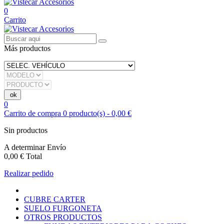
0
Carrito
Más productos
0
Carrito de compra
0
producto(s)
-
0,00 €
Sin productos
A determinar
Envío
0,00 €
Total
Realizar pedido
CUBRE CARTER
SUELO FURGONETA
OTROS PRODUCTOS