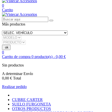
0
Carrito
Más productos
0
Carrito de compra
0
producto(s)
-
0,00 €
Sin productos
A determinar
Envío
0,00 €
Total
Realizar pedido
CUBRE CARTER
SUELO FURGONETA
OTROS PRODUCTOS