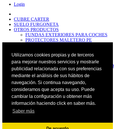
Login
CUBRE CARTER
SUELO FURGONETA
OTROS PRODUCTOS
FUNDAS EXTERIORES PARA COCHES
PROTECTORES MALETERO PE
ANTIDESLIZANTES
PROTECTORES MALETERO CAUCHO
Utilizamos cookies propias y de terceros
PREMIUM
PROTECTORES MALETERO PE
para mejorar nuestros servicios y mostrarle
PROTECTORES DE MALETERO CAUCHO
publicidad relacionada con sus preferencias
BASIC
mediante el análisis de sus hábitos de
ALFOMBRILLAS GOMA PREMIUM
ALFOMBRILLAS GOMA BASIC
navegación. Si continua navegando,
PASOS RUEDA
consideramos que acepta su uso. Puede
OFERTAS
cambiar la configuración u obtener más
NOVEDADES
CONTACTO
información haciendo click en saber más.
Saber más
Más Productos
Carrito
0
Buscar
De acuerdo