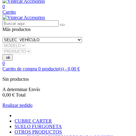
0
Carrito
Más productos
0
Carrito de compra
0
producto(s)
-
0,00 €
Sin productos
A determinar
Envío
0,00 €
Total
Realizar pedido
CUBRE CARTER
SUELO FURGONETA
OTROS PRODUCTOS