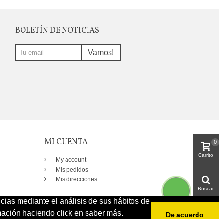
BOLETÍN DE NOTICIAS
Vamos!
MI CUENTA
0
Carrito
My account
Mis pedidos
Mis direcciones
Buscar
ncias mediante el análisis de sus hábitos de
ación haciendo click en saber más.
De acuerdo