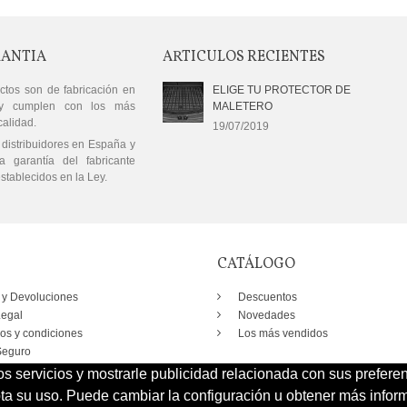
RANTIA
ARTICULOS RECIENTES
ctos son de fabricación en
ELIGE TU PROTECTOR DE
y cumplen con los más
MALETERO
calidad.
19/07/2019
distribuidores en España y
a garantía del fabricante
stablecidos en la Ley.
CATÁLOGO
 y Devoluciones
Descuentos
Legal
Novedades
os y condiciones
Los más vendidos
eguro
os servicios y mostrarle publicidad relacionada con sus prefere
 su uso. Puede cambiar la configuración u obtener más inform