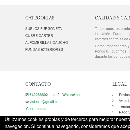
CATEGORIAS
CALIDAD Y GA
SUELOS FURGONETA
Todos nuestros produ
la Unión Europea 
CUBRE CARTER
estrictos controles de 
ALFOMBRILLAS CAUCHO
Como importadores y 
FUNDAS EXTERIORES
Portugal, cubrimos l
durante los periodos e
CONTACTO
LEGAL
640088802
también
WhatsApp
Envíos
Aviso 
vistecar@gmail.com
Términ
Contactenos
Pago S
Utilizamos cookies propias y de terceros para mejorar nuestr
navegación. Si continua navegando, consideramos que acepta