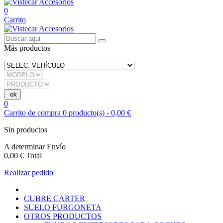
0
Carrito
Más productos
0
Carrito de compra
0
producto(s)
-
0,00 €
Sin productos
A determinar
Envío
0,00 €
Total
Realizar pedido
CUBRE CARTER
SUELO FURGONETA
OTROS PRODUCTOS