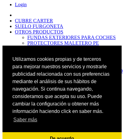
Login
CUBRE CARTER
SUELO FURGONETA
OTROS PRODUCTOS
FUNDAS EXTERIORES PARA COCHES
PROTECTORES MALETERO PE
ANTIDESLIZANTES
PROTECTORES MALETERO CAUCHO
Utilizamos cookies propias y de terceros
PREMIUM
PROTECTORES MALETERO PE
para mejorar nuestros servicios y mostrarle
PROTECTORES DE MALETERO CAUCHO
publicidad relacionada con sus preferencias
BASIC
mediante el análisis de sus hábitos de
ALFOMBRILLAS GOMA PREMIUM
ALFOMBRILLAS GOMA BASIC
navegación. Si continua navegando,
PASOS RUEDA
consideramos que acepta su uso. Puede
OFERTAS
cambiar la configuración u obtener más
NOVEDADES
CONTACTO
información haciendo click en saber más.
Saber más
Más Productos
Carrito
0
Buscar
De acuerdo