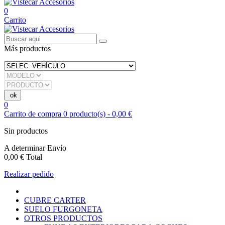
0
Carrito
Más productos
0
Carrito de compra
0
producto(s)
-
0,00 €
Sin productos
A determinar
Envío
0,00 €
Total
Realizar pedido
CUBRE CARTER
SUELO FURGONETA
OTROS PRODUCTOS