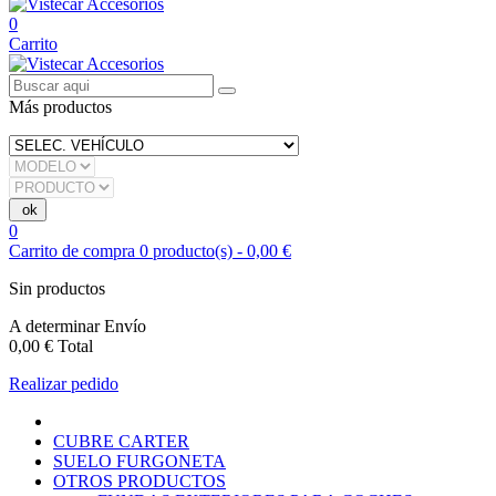
0
Carrito
Más productos
0
Carrito de compra
0
producto(s)
-
0,00 €
Sin productos
A determinar
Envío
0,00 €
Total
Realizar pedido
CUBRE CARTER
SUELO FURGONETA
OTROS PRODUCTOS