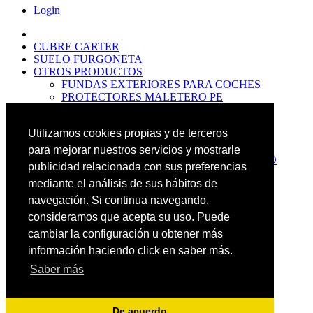
Login
CUBRE CARTER
SUELO FURGONETA
OTROS PRODUCTOS
FUNDAS EXTERIORES PARA COCHES
PROTECTORES MALETERO PE
ANTIDESLIZANTES
PROTECTORES MALETERO CAUCHO
Utilizamos cookies propias y de terceros
PREMIUM
PROTECTORES MALETERO PE
para mejorar nuestros servicios y mostrarle
PROTECTORES DE MALETERO CAUCHO
publicidad relacionada con sus preferencias
BASIC
mediante el análisis de sus hábitos de
ALFOMBRILLAS GOMA PREMIUM
ALFOMBRILLAS GOMA BASIC
navegación. Si continua navegando,
PASOS RUEDA
consideramos que acepta su uso. Puede
OFERTAS
cambiar la configuración u obtener más
NOVEDADES
CONTACTO
información haciendo click en saber más.
Saber más
Más Productos
Carrito
0
Buscar
De acuerdo