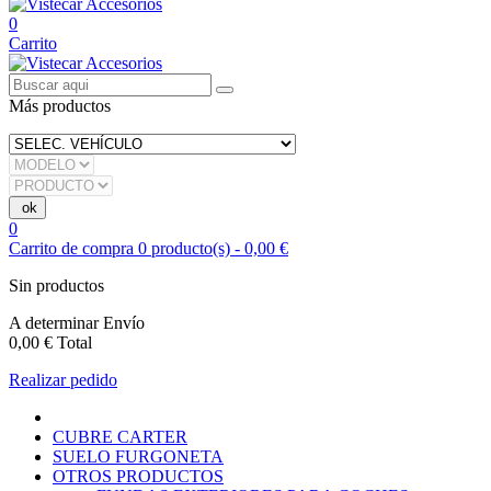
0
Carrito
Más productos
0
Carrito de compra
0
producto(s)
-
0,00 €
Sin productos
A determinar
Envío
0,00 €
Total
Realizar pedido
CUBRE CARTER
SUELO FURGONETA
OTROS PRODUCTOS