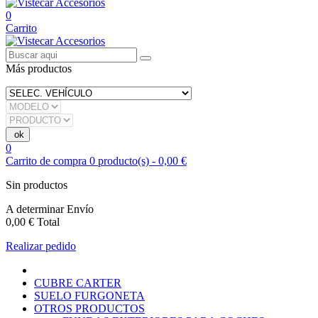
0
Carrito
Más productos
0
Carrito de compra
0
producto(s)
-
0,00 €
Sin productos
A determinar
Envío
0,00 €
Total
Realizar pedido
CUBRE CARTER
SUELO FURGONETA
OTROS PRODUCTOS