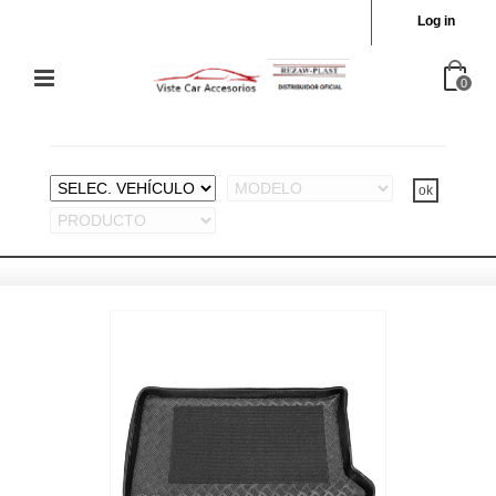
Log in
0