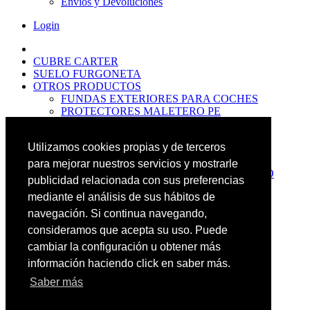
Envíos y Devoluciones
Login
CUBRE CARTER
SUELO FURGONETA
OTROS PRODUCTOS
FUNDAS EXTERIORES PARA COCHES
PROTECTORES MALETERO PE
ANTIDESLIZANTES
PROTECTORES MALETERO CAUCHO
Utilizamos cookies propias y de terceros
PREMIUM
PROTECTORES MALETERO PE
para mejorar nuestros servicios y mostrarle
PROTECTORES DE MALETERO CAUCHO
publicidad relacionada con sus preferencias
BASIC
mediante el análisis de sus hábitos de
ALFOMBRILLAS GOMA PREMIUM
ALFOMBRILLAS GOMA BASIC
navegación. Si continua navegando,
PASOS RUEDA
consideramos que acepta su uso. Puede
OFERTAS
cambiar la configuración u obtener más
NOVEDADES
CONTACTO
información haciendo click en saber más.
Saber más
Más Productos