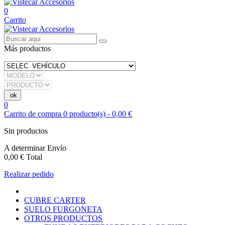
0
Carrito
Más productos
0
Carrito de compra
0
producto(s)
-
0,00 €
Sin productos
A determinar
Envío
0,00 €
Total
Realizar pedido
CUBRE CARTER
SUELO FURGONETA
OTROS PRODUCTOS