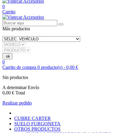
0
Carrito
Más productos
0
Carrito de compra
0
producto(s)
-
0,00 €
Sin productos
A determinar
Envío
0,00 €
Total
Realizar pedido
CUBRE CARTER
SUELO FURGONETA
OTROS PRODUCTOS