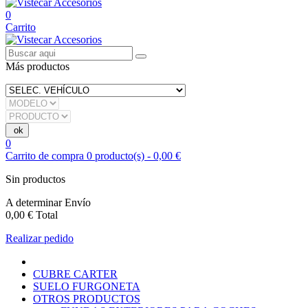
0
Carrito
Más productos
0
Carrito de compra
0
producto(s)
-
0,00 €
Sin productos
A determinar
Envío
0,00 €
Total
Realizar pedido
CUBRE CARTER
SUELO FURGONETA
OTROS PRODUCTOS