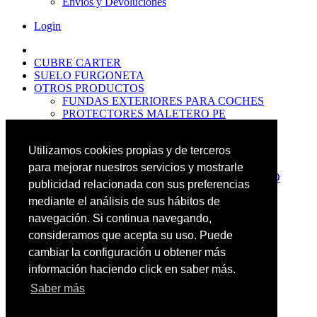
Envíos y Devoluciones
Login
CUBRE CARTER
SUELO FURGONETA
OTROS PRODUCTOS
FUNDAS EXTERIORES PARA COCHES
PROTECTORES MALETERO PE
ANTIDESLIZANTES
PROTECTORES MALETERO CAUCHO
Utilizamos cookies propias y de terceros
PREMIUM
PROTECTORES MALETERO PE
para mejorar nuestros servicios y mostrarle
PROTECTORES DE MALETERO CAUCHO
publicidad relacionada con sus preferencias
BASIC
mediante el análisis de sus hábitos de
ALFOMBRILLAS GOMA PREMIUM
ALFOMBRILLAS GOMA BASIC
navegación. Si continua navegando,
PASOS RUEDA
consideramos que acepta su uso. Puede
OFERTAS
cambiar la configuración u obtener más
NOVEDADES
CONTACTO
información haciendo click en saber más.
Saber más
Más Productos