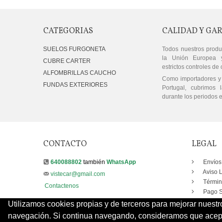
CATEGORIAS
CALIDAD Y GA
SUELOS FURGONETA
Todos nuestros produ
la Unión Europea 
CUBRE CARTER
estrictos controles de 
ALFOMBRILLAS CAUCHO
Como importadores y 
FUNDAS EXTERIORES
Portugal, cubrimos l
durante los periodos e
CONTACTO
LEGAL
640088802
también
WhatsApp
Envíos
Aviso 
vistecar@gmail.com
Términ
Contactenos
Pago S
Utilizamos cookies propias y de terceros para mejorar nuestr
navegación. Si continua navegando, consideramos que acepta