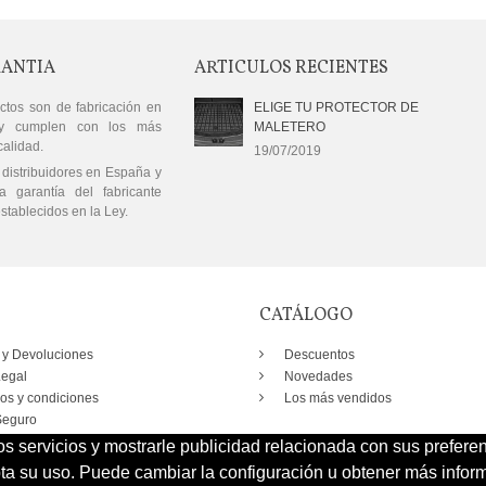
RANTIA
ARTICULOS RECIENTES
ctos son de fabricación en
ELIGE TU PROTECTOR DE
y cumplen con los más
MALETERO
calidad.
19/07/2019
distribuidores en España y
a garantía del fabricante
stablecidos en la Ley.
CATÁLOGO
 y Devoluciones
Descuentos
Legal
Novedades
os y condiciones
Los más vendidos
eguro
os servicios y mostrarle publicidad relacionada con sus prefere
 su uso. Puede cambiar la configuración u obtener más inform