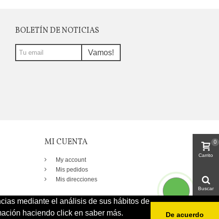
BOLETÍN DE NOTICIAS
Vamos!
MI CUENTA
0
Carrito
My account
Mis pedidos
Mis direcciones
Buscar
ncias mediante el análisis de sus hábitos de
ación haciendo click en saber más.
De acuerdo