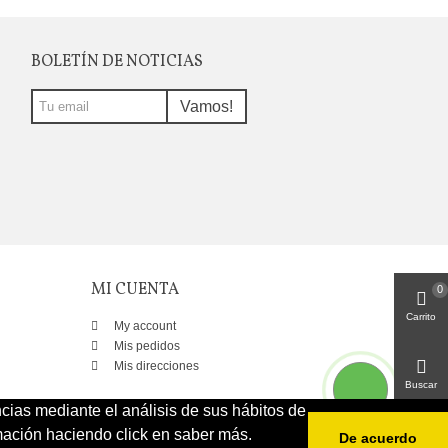
BOLETÍN DE NOTICIAS
Vamos!
MI CUENTA
0
Carrito
My account
Mis pedidos
Mis direcciones
Buscar
ncias mediante el análisis de sus hábitos de
ación haciendo click en saber más.
De acuerdo