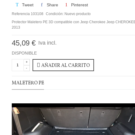
Tweet
Share
Pinterest
Referencia
103108
Condición:
Nuevo producto
Protector Maletero PE 3D compatible con Jeep Cherokee Jeep CHEROKE
2013
45,09 €
Iva incl.
DISPONIBLE
+
AÑADIR AL CARRITO
-
MALETERO PE