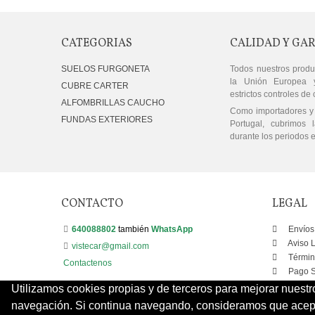
CATEGORIAS
CALIDAD Y GA
SUELOS FURGONETA
Todos nuestros produ
la Unión Europea 
CUBRE CARTER
estrictos controles de 
ALFOMBRILLAS CAUCHO
Como importadores y 
FUNDAS EXTERIORES
Portugal, cubrimos l
durante los periodos e
CONTACTO
LEGAL
640088802
también
WhatsApp
Envíos
Aviso 
vistecar@gmail.com
Términ
Contactenos
Pago S
Utilizamos cookies propias y de terceros para mejorar nuestr
navegación. Si continua navegando, consideramos que acepta