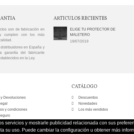
RANTIA
ARTICULOS RECIENTES
ctos son de fabricación en
ELIGE TU PROTECTOR DE
y cumplen con los más
MALETERO
calidad.
19/07/2019
distribuidores en España y
a garantía del fabricante
stablecidos en la Ley.
CATÁLOGO
 y Devoluciones
Descuentos
Legal
Novedades
os y condiciones
Los más vendidos
eguro
os servicios y mostrarle publicidad relacionada con sus prefere
 su uso. Puede cambiar la configuración u obtener más inform