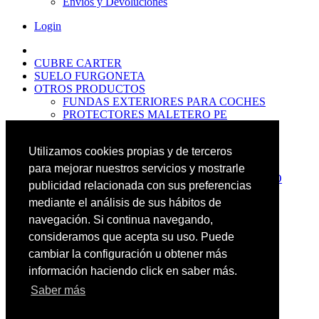
Envíos y Devoluciones
Login
CUBRE CARTER
SUELO FURGONETA
OTROS PRODUCTOS
FUNDAS EXTERIORES PARA COCHES
PROTECTORES MALETERO PE
ANTIDESLIZANTES
PROTECTORES MALETERO CAUCHO
Utilizamos cookies propias y de terceros
PREMIUM
PROTECTORES MALETERO PE
para mejorar nuestros servicios y mostrarle
PROTECTORES DE MALETERO CAUCHO
publicidad relacionada con sus preferencias
BASIC
mediante el análisis de sus hábitos de
ALFOMBRILLAS GOMA PREMIUM
ALFOMBRILLAS GOMA BASIC
navegación. Si continua navegando,
PASOS RUEDA
consideramos que acepta su uso. Puede
OFERTAS
cambiar la configuración u obtener más
NOVEDADES
CONTACTO
información haciendo click en saber más.
Saber más
Más Productos