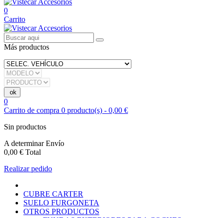
0
Carrito
Más productos
0
Carrito de compra
0
producto(s)
-
0,00 €
Sin productos
A determinar
Envío
0,00 €
Total
Realizar pedido
CUBRE CARTER
SUELO FURGONETA
OTROS PRODUCTOS