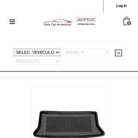
Log in
0