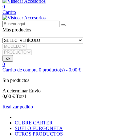
0
Carrito
Más productos
0
Carrito de compra
0
producto(s)
-
0,00 €
Sin productos
A determinar
Envío
0,00 €
Total
Realizar pedido
CUBRE CARTER
SUELO FURGONETA
OTROS PRODUCTOS