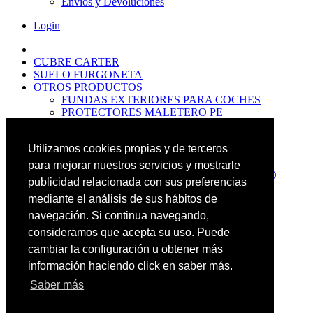
Envíos y Devoluciones
Login
CUBRE CARTER
SUELO FURGONETA
OTROS PRODUCTOS
FUNDAS EXTERIORES PARA COCHES
PROTECTORES MALETERO PE
ANTIDESLIZANTES
PROTECTORES MALETERO CAUCHO
Utilizamos cookies propias y de terceros
PREMIUM
PROTECTORES MALETERO PE
para mejorar nuestros servicios y mostrarle
PROTECTORES DE MALETERO CAUCHO
publicidad relacionada con sus preferencias
BASIC
mediante el análisis de sus hábitos de
ALFOMBRILLAS GOMA PREMIUM
ALFOMBRILLAS GOMA BASIC
navegación. Si continua navegando,
PASOS RUEDA
consideramos que acepta su uso. Puede
OFERTAS
cambiar la configuración u obtener más
NOVEDADES
CONTACTO
información haciendo click en saber más.
Saber más
Más Productos