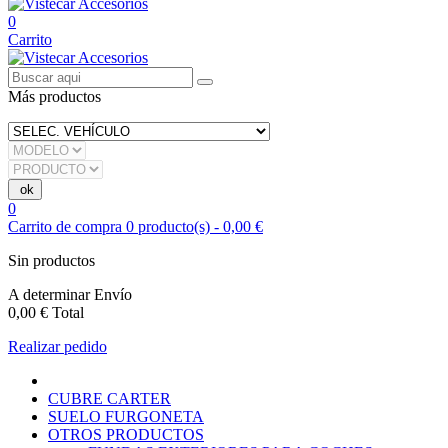
0
Carrito
Más productos
0
Carrito de compra
0
producto(s)
-
0,00 €
Sin productos
A determinar
Envío
0,00 €
Total
Realizar pedido
CUBRE CARTER
SUELO FURGONETA
OTROS PRODUCTOS