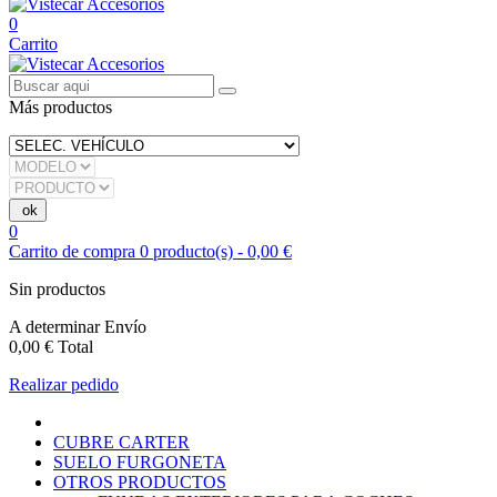
0
Carrito
Más productos
0
Carrito de compra
0
producto(s)
-
0,00 €
Sin productos
A determinar
Envío
0,00 €
Total
Realizar pedido
CUBRE CARTER
SUELO FURGONETA
OTROS PRODUCTOS