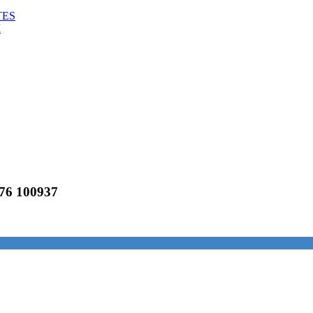
TES
M
176 100937