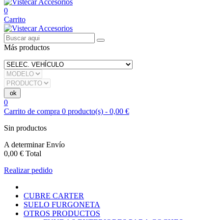
0
Carrito
Más productos
0
Carrito de compra
0
producto(s)
-
0,00 €
Sin productos
A determinar
Envío
0,00 €
Total
Realizar pedido
CUBRE CARTER
SUELO FURGONETA
OTROS PRODUCTOS