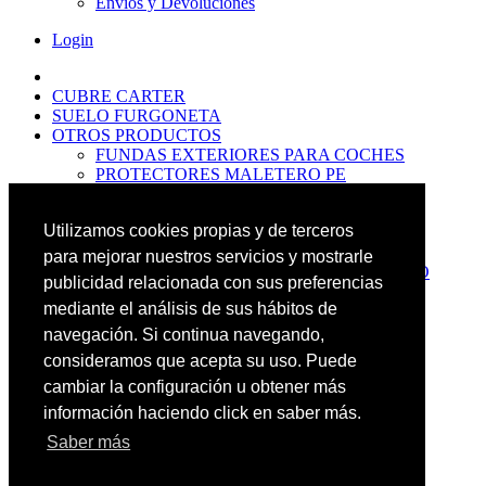
Envíos y Devoluciones
Login
CUBRE CARTER
SUELO FURGONETA
OTROS PRODUCTOS
FUNDAS EXTERIORES PARA COCHES
PROTECTORES MALETERO PE
ANTIDESLIZANTES
PROTECTORES MALETERO CAUCHO
Utilizamos cookies propias y de terceros
PREMIUM
PROTECTORES MALETERO PE
para mejorar nuestros servicios y mostrarle
PROTECTORES DE MALETERO CAUCHO
publicidad relacionada con sus preferencias
BASIC
mediante el análisis de sus hábitos de
ALFOMBRILLAS GOMA PREMIUM
ALFOMBRILLAS GOMA BASIC
navegación. Si continua navegando,
PASOS RUEDA
consideramos que acepta su uso. Puede
OFERTAS
cambiar la configuración u obtener más
NOVEDADES
CONTACTO
información haciendo click en saber más.
Saber más
Más Productos