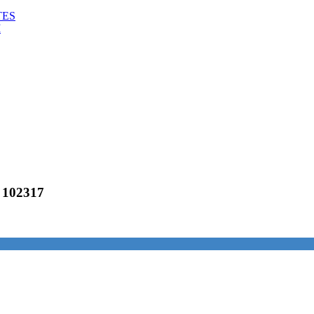
TES
M
r 102317