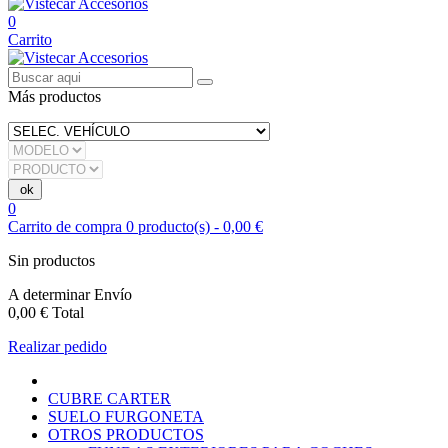
0
Carrito
Más productos
0
Carrito de compra
0
producto(s)
-
0,00 €
Sin productos
A determinar
Envío
0,00 €
Total
Realizar pedido
CUBRE CARTER
SUELO FURGONETA
OTROS PRODUCTOS