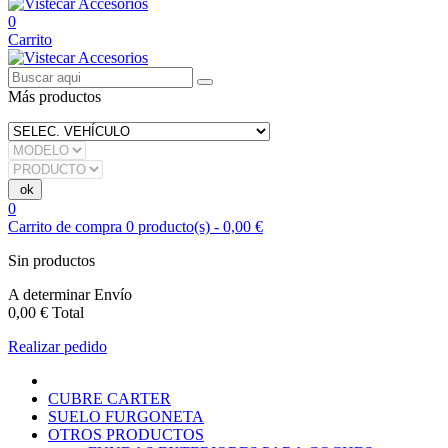
0
Carrito
Más productos
0
Carrito de compra
0
producto(s)
-
0,00 €
Sin productos
A determinar
Envío
0,00 €
Total
Realizar pedido
CUBRE CARTER
SUELO FURGONETA
OTROS PRODUCTOS