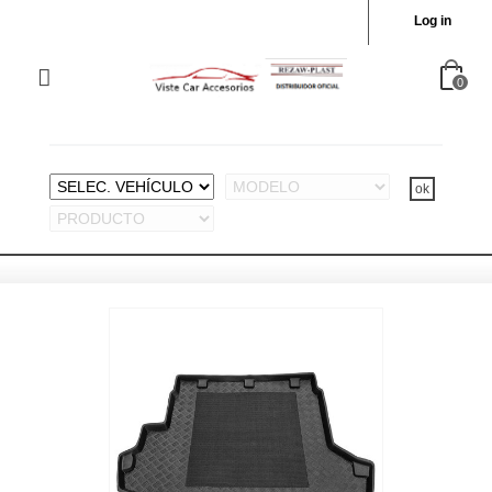
Log in
0