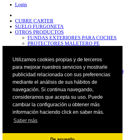
Login
CUBRE CARTER
SUELO FURGONETA
OTROS PRODUCTOS
FUNDAS EXTERIORES PARA COCHES
PROTECTORES MALETERO PE
ANTIDESLIZANTES
PROTECTORES MALETERO CAUCHO
Utilizamos cookies propias y de terceros
PREMIUM
PROTECTORES MALETERO PE
para mejorar nuestros servicios y mostrarle
PROTECTORES DE MALETERO CAUCHO
publicidad relacionada con sus preferencias
BASIC
mediante el análisis de sus hábitos de
ALFOMBRILLAS GOMA PREMIUM
ALFOMBRILLAS GOMA BASIC
navegación. Si continua navegando,
PASOS RUEDA
consideramos que acepta su uso. Puede
OFERTAS
cambiar la configuración u obtener más
NOVEDADES
CONTACTO
información haciendo click en saber más.
Saber más
Más Productos
Carrito
0
Buscar
De acuerdo