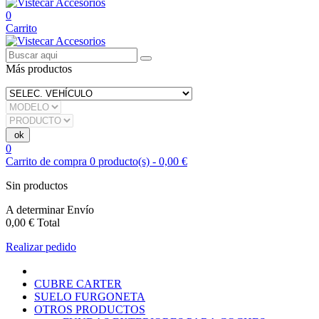
0
Carrito
Más productos
0
Carrito de compra
0
producto(s)
-
0,00 €
Sin productos
A determinar
Envío
0,00 €
Total
Realizar pedido
CUBRE CARTER
SUELO FURGONETA
OTROS PRODUCTOS