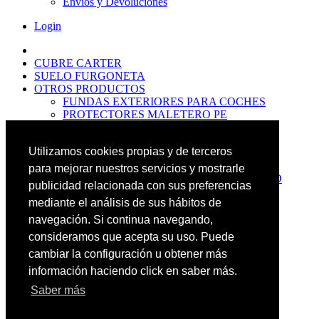
Envíos y Devoluciones
Login
CUBRE CARTER
SUELO FURGONETA
OTROS PRODUCTOS
FUNDAS EXTERIORES PARA COCHES
PROTECTORES MALETERO PE
ANTIDESLIZANTES
PROTECTORES MALETERO CAUCHO
Utilizamos cookies propias y de terceros
PREMIUM
PROTECTORES MALETERO PE
para mejorar nuestros servicios y mostrarle
PROTECTORES DE MALETERO CAUCHO
publicidad relacionada con sus preferencias
BASIC
mediante el análisis de sus hábitos de
ALFOMBRILLAS GOMA PREMIUM
ALFOMBRILLAS GOMA BASIC
navegación. Si continua navegando,
PASOS RUEDA
consideramos que acepta su uso. Puede
OFERTAS
cambiar la configuración u obtener más
NOVEDADES
CONTACTO
información haciendo click en saber más.
Saber más
Más Productos