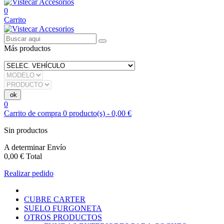
0
Carrito
Más productos
0
Carrito de compra
0
producto(s)
-
0,00 €
Sin productos
A determinar
Envío
0,00 €
Total
Realizar pedido
CUBRE CARTER
SUELO FURGONETA
OTROS PRODUCTOS