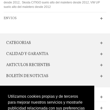
desde 2012, Skoda CITIGO suelo alto del maletero desde 2012, VW UP
suelo alto del maletero desde 2012
ENVIOS
CATEGORIAS
CALIDAD Y GARANTIA
ARTICULOS RECIENTES
BOLETÍN DE NOTICIAS
Utilizamos cookies propias y de terceros
CONTACTO
para mejorar nuestros servicios y mostrarle
LEGAL
publicidad relacionada con sus preferencias