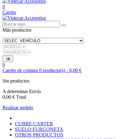
0
Carrito
Más productos
0
Carrito de compra
0
producto(s)
-
0,00 €
Sin productos
A determinar
Envío
0,00 €
Total
Realizar pedido
CUBRE CARTER
SUELO FURGONETA
OTROS PRODUCTOS