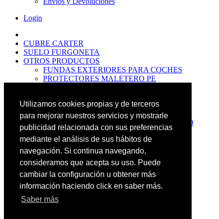
Envíos y Devoluciones
Login
CUBRE CARTER
SUELO FURGONETA
OTROS PRODUCTOS
FUNDAS EXTERIORES PARA COCHES
PROTECTORES MALETERO PE
ANTIDESLIZANTES
PROTECTORES MALETERO CAUCHO
Utilizamos cookies propias y de terceros
PREMIUM
PROTECTORES MALETERO PE
para mejorar nuestros servicios y mostrarle
PROTECTORES DE MALETERO CAUCHO
publicidad relacionada con sus preferencias
BASIC
mediante el análisis de sus hábitos de
ALFOMBRILLAS GOMA PREMIUM
ALFOMBRILLAS GOMA BASIC
navegación. Si continua navegando,
PASOS RUEDA
consideramos que acepta su uso. Puede
OFERTAS
cambiar la configuración u obtener más
NOVEDADES
CONTACTO
información haciendo click en saber más.
Saber más
Más Productos