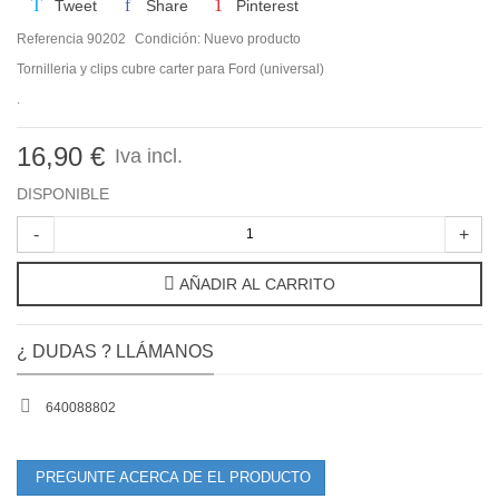
Tweet
Share
Pinterest
Referencia
90202
Condición:
Nuevo producto
Tornilleria y clips cubre carter para Ford (universal)
.
16,90 €
Iva incl.
DISPONIBLE
-
+
AÑADIR AL CARRITO
¿ DUDAS ? LLÁMANOS
640088802
PREGUNTE ACERCA DE EL PRODUCTO