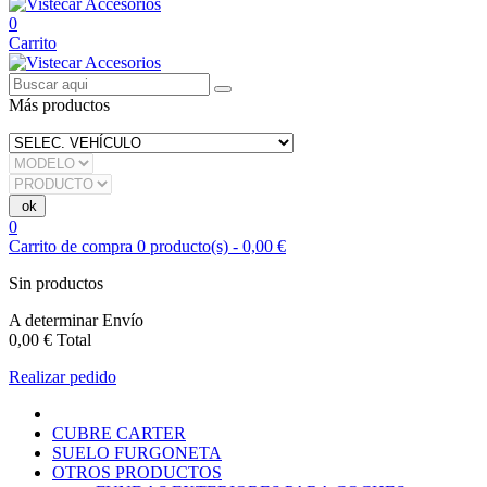
0
Carrito
Más productos
0
Carrito de compra
0
producto(s)
-
0,00 €
Sin productos
A determinar
Envío
0,00 €
Total
Realizar pedido
CUBRE CARTER
SUELO FURGONETA
OTROS PRODUCTOS