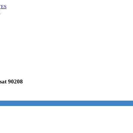
TES
M
ssat 90208