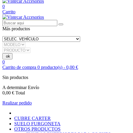
0
Carrito
Más productos
0
Carrito de compra
0
producto(s)
-
0,00 €
Sin productos
A determinar
Envío
0,00 €
Total
Realizar pedido
CUBRE CARTER
SUELO FURGONETA
OTROS PRODUCTOS