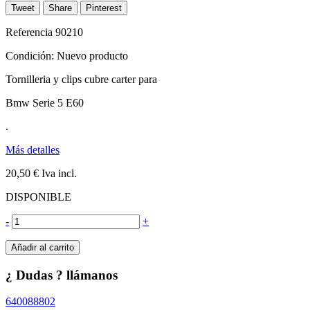
Tweet
Share
Pinterest
Referencia
90210
Condición:
Nuevo producto
Tornilleria y clips cubre carter para
Bmw Serie 5 E60
.
Más detalles
20,50 €
Iva incl.
DISPONIBLE
-
+
Añadir al carrito
¿ Dudas ? llámanos
640088802