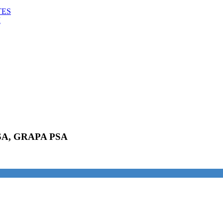
TES
M
o PSA, GRAPA PSA