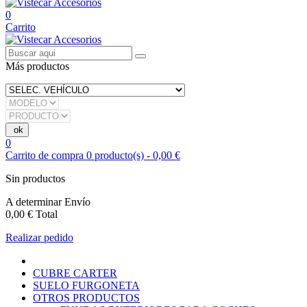
0
Carrito
Más productos
0
Carrito de compra
0
producto(s)
-
0,00 €
Sin productos
A determinar
Envío
0,00 €
Total
Realizar pedido
CUBRE CARTER
SUELO FURGONETA
OTROS PRODUCTOS