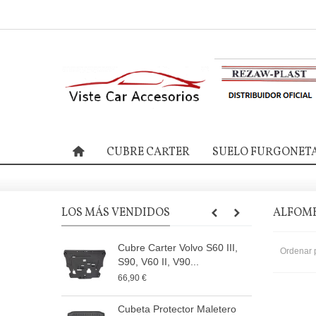
CUBRE CARTER
SUELO FURGONET
LOS MÁS VENDIDOS
ALFOM
Cubre Carter Volvo S60 III,
C
Ordenar 
S90, V60 II, V90...
I
66,90 €
6
Cubeta Protector Maletero
C