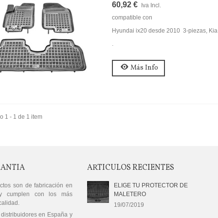
60,92 €
I C118, X118, GLA...
Iva Incl.
9,90 €
compatible con
Hyundai ix20 desde 2010 3-piezas, Ki
rotector Carga Suelo
.
urgoneta Traffic III...
34,90 €
Más Info
rotector Carga Suelo
urgoneta Traffic III...
39,90 €
 1 - 1 de 1 item
RANTIA
ARTICULOS RECIENTES
ctos son de fabricación en
ELIGE TU PROTECTOR DE
y cumplen con los más
MALETERO
calidad.
19/07/2019
distribuidores en España y