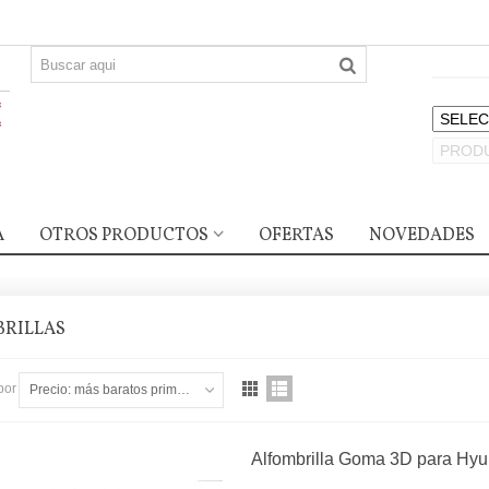
A
OTROS PRODUCTOS
OFERTAS
NOVEDADES
BRILLAS
ubre Carter para Citroen C5
por
Precio: más baratos primero
I , C5X, Peugeot...
4,90 €
Alfombrilla Goma 3D para Hyu
ubre Carter Mercedes CLA