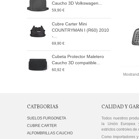
Caucho 3D Volkswagen...
I
59,90 €
9
Cubre Carter Mini
P
COUNTRYMAN I (R60) 2010
F
-...
1
69,90 €
P
Cubeta Protector Maletero
F
Caucho 3D compatible...
1
60,92 €
Mostrando
CATEGORIAS
CALIDAD Y GA
SUELOS FURGONETA
Todos nuestros produ
la Unión Europea 
CUBRE CARTER
estrictos controles de 
ALFOMBRILLAS CAUCHO
Como importadores y 