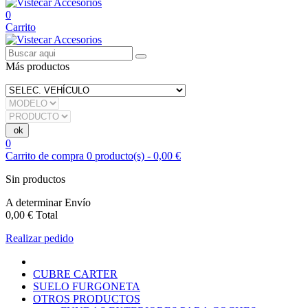
0
Carrito
Más productos
0
Carrito de compra
0
producto(s)
-
0,00 €
Sin productos
A determinar
Envío
0,00 €
Total
Realizar pedido
CUBRE CARTER
SUELO FURGONETA
OTROS PRODUCTOS