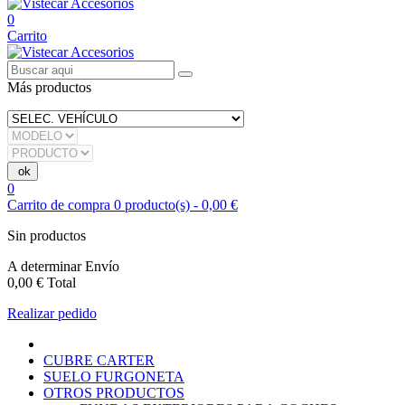
0
Carrito
Más productos
0
Carrito de compra
0
producto(s)
-
0,00 €
Sin productos
A determinar
Envío
0,00 €
Total
Realizar pedido
CUBRE CARTER
SUELO FURGONETA
OTROS PRODUCTOS