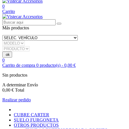
0
Carrito
Más productos
0
Carrito de compra
0
producto(s)
-
0,00 €
Sin productos
A determinar
Envío
0,00 €
Total
Realizar pedido
CUBRE CARTER
SUELO FURGONETA
OTROS PRODUCTOS