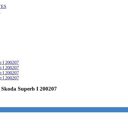
TES
M
 Skoda Superb I 200207