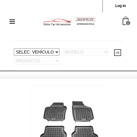
Log in
0