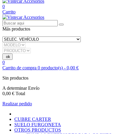
0
Carrito
Más productos
0
Carrito de compra
0
producto(s)
-
0,00 €
Sin productos
A determinar
Envío
0,00 €
Total
Realizar pedido
CUBRE CARTER
SUELO FURGONETA
OTROS PRODUCTOS