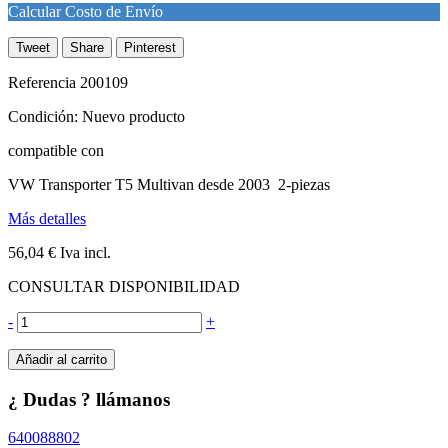
Calcular Costo de Envío
Tweet
Share
Pinterest
Referencia
200109
Condición:
Nuevo producto
compatible con
VW Transporter T5 Multivan desde 2003 2-piezas
Más detalles
56,04 €
Iva incl.
CONSULTAR DISPONIBILIDAD
-
+
Añadir al carrito
¿ Dudas ? llámanos
640088802