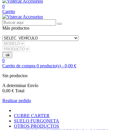
0
Carrito
Más productos
0
Carrito de compra
0
producto(s)
-
0,00 €
Sin productos
A determinar
Envío
0,00 €
Total
Realizar pedido
CUBRE CARTER
SUELO FURGONETA
OTROS PRODUCTOS