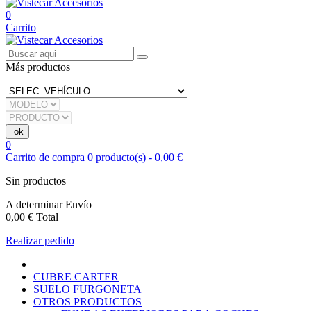
0
Carrito
Más productos
0
Carrito de compra
0
producto(s)
-
0,00 €
Sin productos
A determinar
Envío
0,00 €
Total
Realizar pedido
CUBRE CARTER
SUELO FURGONETA
OTROS PRODUCTOS