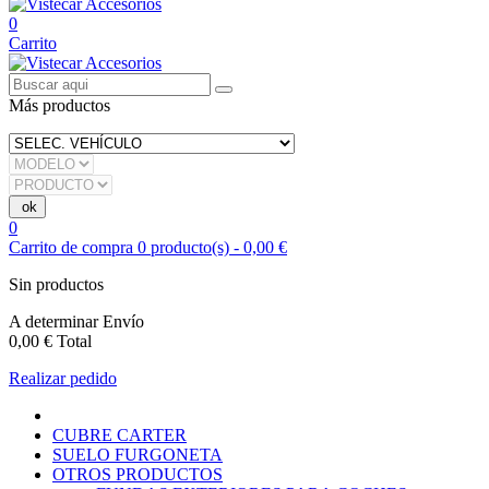
0
Carrito
Más productos
0
Carrito de compra
0
producto(s)
-
0,00 €
Sin productos
A determinar
Envío
0,00 €
Total
Realizar pedido
CUBRE CARTER
SUELO FURGONETA
OTROS PRODUCTOS