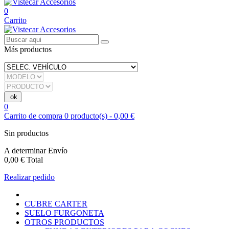
0
Carrito
Más productos
0
Carrito de compra
0
producto(s)
-
0,00 €
Sin productos
A determinar
Envío
0,00 €
Total
Realizar pedido
CUBRE CARTER
SUELO FURGONETA
OTROS PRODUCTOS