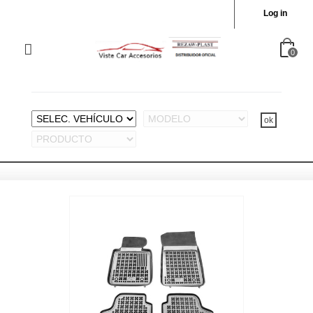
Log in
0