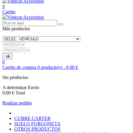
0
Carrito
Más productos
0
Carrito de compra
0
producto(s)
-
0,00 €
Sin productos
A determinar
Envío
0,00 €
Total
Realizar pedido
CUBRE CARTER
SUELO FURGONETA
OTROS PRODUCTOS