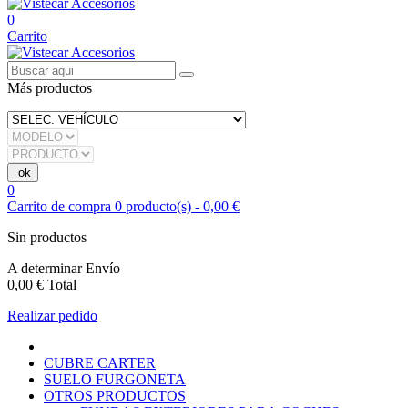
0
Carrito
Más productos
0
Carrito de compra
0
producto(s)
-
0,00 €
Sin productos
A determinar
Envío
0,00 €
Total
Realizar pedido
CUBRE CARTER
SUELO FURGONETA
OTROS PRODUCTOS