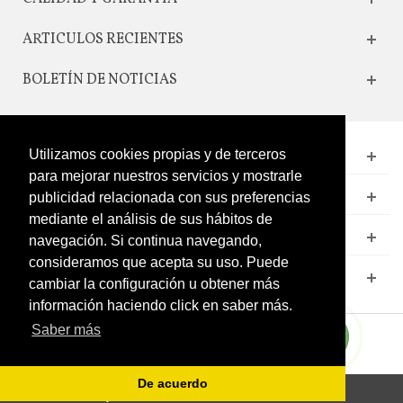
ARTICULOS RECIENTES
BOLETÍN DE NOTICIAS
Utilizamos cookies propias y de terceros
CONTACTO
para mejorar nuestros servicios y mostrarle
LEGAL
publicidad relacionada con sus preferencias
mediante el análisis de sus hábitos de
CATÁLOGO
navegación. Si continua navegando,
consideramos que acepta su uso. Puede
MI CUENTA
cambiar la configuración u obtener más
información haciendo click en saber más.
Saber más
De acuerdo