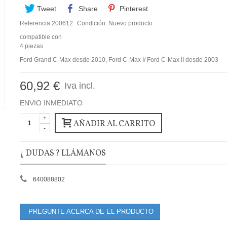
Tweet
Share
Pinterest
Referencia
200612
Condición:
Nuevo producto
compatible con
4 piezas
Ford Grand C-Max desde 2010, Ford C-Max I/ Ford C-Max II desde 2003
60,92 €
Iva incl.
ENVIO INMEDIATO
+
AÑADIR AL CARRITO
-
¿ DUDAS ? LLÁMANOS
640088802
PREGUNTE ACERCA DE EL PRODUCTO