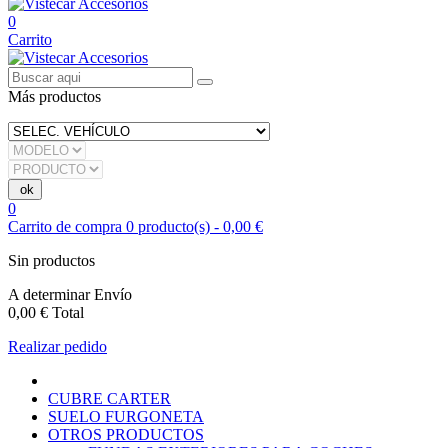
0
Carrito
Más productos
0
Carrito de compra
0
producto(s)
-
0,00 €
Sin productos
A determinar
Envío
0,00 €
Total
Realizar pedido
CUBRE CARTER
SUELO FURGONETA
OTROS PRODUCTOS