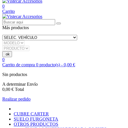
0
Carrito
Más productos
0
Carrito de compra
0
producto(s)
-
0,00 €
Sin productos
A determinar
Envío
0,00 €
Total
Realizar pedido
CUBRE CARTER
SUELO FURGONETA
OTROS PRODUCTOS